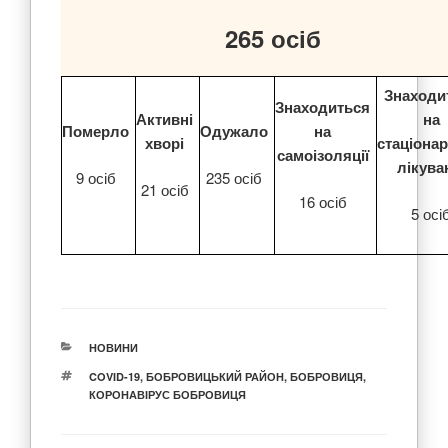
265
осіб
Знаходи
Знаходиться
Активні
на
Померло
Одужало
на
хворі
стаціона
самоізоляції
лікува
9 осіб
235 осіб
21 осіб
16 осіб
5 осі
КАТЕГОРІЇ
НОВИНИ
ПОЗНАЧКИ
COVID-19
,
БОБРОВИЦЬКИЙ РАЙОН
,
БОБРОВИЦЯ
,
КОРОНАВІРУС БОБРОВИЦЯ