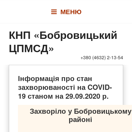
Перейти
МЕНЮ
до
вмісту
КНП «Бобровицький
ЦПМСД»
+380 (4632) 2-13-54
Інформація про стан
захворюваності на COVID-
19 станом на 29.09.2020 р.
Захворіло у Бобровицькому
районі