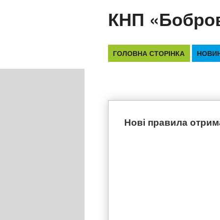
Перейти
КНП «Бобро
до
вмісту
ГОЛОВНА СТОРІНКА
НОВИ
Нові правила отрим