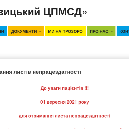
вицький ЦПМСД»
НИ
ДОКУМЕНТИ
МИ НА ПРОЗОРО
ПРО НАС
КОН
ання листів непрацездатності
До уваги пацієнтів !!!
01 вересня 2021 року
для отримання листа непрацездатності