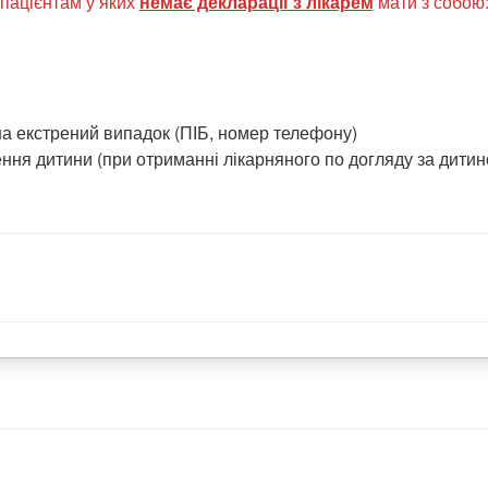
пацієнтам у яких
немає декларації з лікарем
мати з собою
 на екстрений випадок (ПІБ, номер телефону)
ння дитини (при отриманні лікарняного по догляду за дити