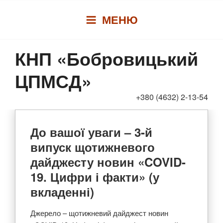
Перейти
МЕНЮ
до
вмісту
КНП «Бобровицький
ЦПМСД»
+380 (4632) 2-13-54
До вашої уваги – 3-й
випуск щотижневого
дайджесту новин «COVID-
19. Цифри і факти» (у
вкладенні)
Джерело – щотижневий дайджест новин