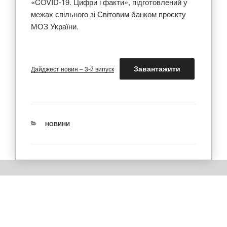
«COVID-19. Цифри і факти», підготовлений у
межах спільного зі Світовим банком проєкту
МОЗ України.
Завантажити
Дайджест новин – 3-й випуск
КАТЕГОРІЇ
НОВИНИ