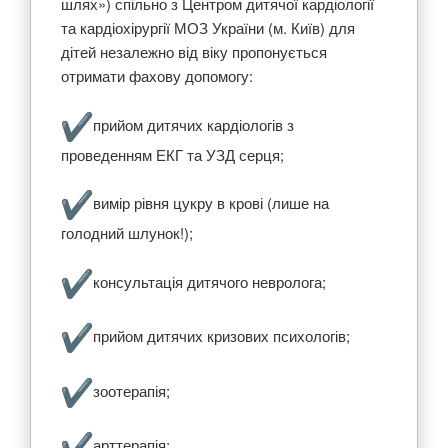
шлях») спільно з Центром дитячої кардіології
та кардіохірургії МОЗ України (м. Київ) для
дітей незалежно від віку пропонується
отримати фахову допомогу:
️прийом дитячих кардіологів з
проведенням ЕКГ та УЗД серця;
️вимір рівня цукру в крові (лише на
голодний шлунок!);
️консультація дитячого невролога;
️прийом дитячих кризових психологів;
️зоотерапія;
️арттерапія;