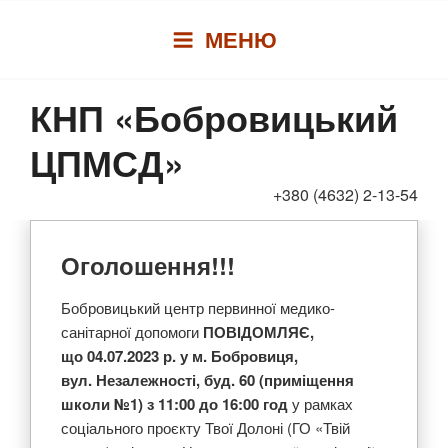
Перейти
МЕНЮ
до
вмісту
КНП «Бобровицький
ЦПМСД»
+380 (4632) 2-13-54
Оголошення!!!
Бобровицький центр первинної медико-
санітарної допомоги
ПОВІДОМЛЯЄ,
що
04
.0
7
.2023 р
. у
м
.
Бобровиця
,
вул.
Незалежності, буд. 60
(приміщення
школи
№1
) з
11:00 до 16:00
год
у рамках
соціального проєкту Твої Долоні (ГО «Твій