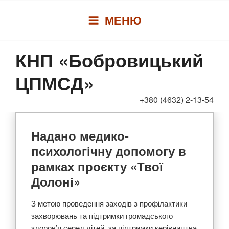
Перейти
МЕНЮ
до
вмісту
КНП «Бобровицький
ЦПМСД»
+380 (4632) 2-13-54
Надано медико-
психологічну допомогу в
рамках проєкту «Твої
Долоні»
З метою проведення заходів з профілактики
захворювань та підтримки громадського
здоров’я серед дітей, за підтримки керівництва