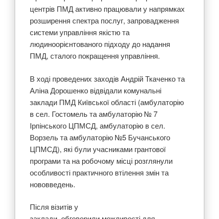
центрів ПМД активно працювали у напрямках
розширення спектра послуг, запровадження
системи управління якістю та
людиноорієнтованого підходу до надання
ПМД, сталого покращення управління.
В ході проведених заходів Андрій Ткаченко та
Аліна Дорошенко відвідали комунальні
заклади ПМД Київської області (амбулаторію
в сел. Гостомель та амбулаторію № 7
Ірпінського ЦПМСД, амбулаторію в сел.
Ворзель та амбулаторію №5 Бучанського
ЦПМСД), які були учасниками грантової
програми та на робочому місці розглянули
особливості практичного втілення змін та
нововведень.
Після візитів у
заклади, обговорили можливості для