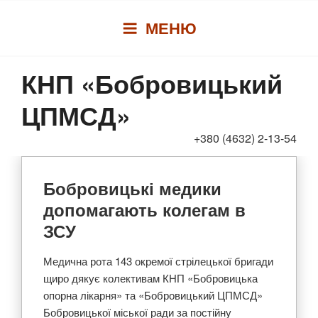
Перейти
МЕНЮ
до
вмісту
КНП «Бобровицький
ЦПМСД»
+380 (4632) 2-13-54
Бобровицькі медики
допомагають колегам в
ЗСУ
Медична рота 143 окремої стрілецької бригади
щиро дякує колективам КНП «Бобровицька
опорна лікарня» та «Бобровицький ЦПМСД»
Бобровицької міської ради за постійну