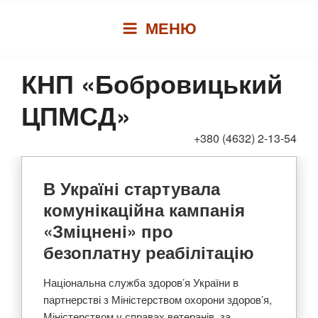
Перейти
МЕНЮ
до
вмісту
КНП «Бобровицький
ЦПМСД»
+380 (4632) 2-13-54
В Україні стартувала
комунікаційна кампанія
«Зміцнені» про
безоплатну реабілітацію
Національна служба здоров’я України в
партнерстві з Міністерством охорони здоров’я,
Міністерством у справах ветеранів, за