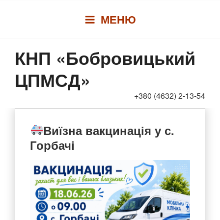
Перейти
МЕНЮ
до
вмісту
КНП «Бобровицький
ЦПМСД»
+380 (4632) 2-13-54
Виїзна вакцинація у с.
Горбачі