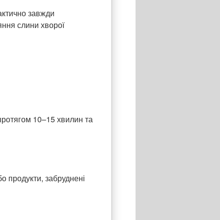
актично завжди
яння слини хворої
 протягом 10–15 хвилин та
бо продукти, забруднені