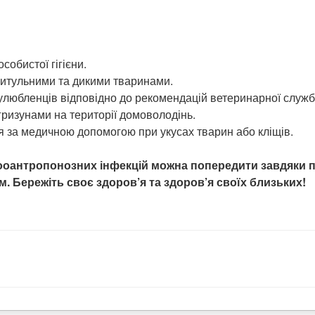
обистої гігієни.
ритульними та дикими тваринами.
любленців відповідно до рекомендацій ветеринарної служб
гризунами на території домоволодінь.
 за медичною допомогою при укусах тварин або кліщів.
зооантропонозних інфекцій можна попередити завдяки 
. Бережіть своє здоров’я та здоров’я своїх близьких!