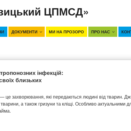
вицький ЦПМСД»
НИ
ДОКУМЕНТИ
МИ НА ПРОЗОРО
ПРО НАС
КОН
тропонозних інфекцій:
 своїх близьких
 — це захворювання, які передаються людині від тварин. Д
і тварини, а також гризуни та кліщі. Особливо актуальними дл
айма.