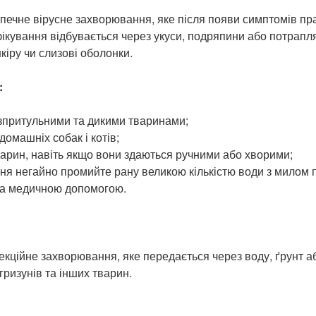
печне вірусне захворювання, яке після появи симптомів пр
нфікування відбувається через укуси, подряпини або потрапл
іру чи слизові оболонки.
:
езпритульними та дикими тваринами;
омашніх собак і котів;
варин, навіть якщо вони здаються ручними або хворими;
ення негайно промийте рану великою кількістю води з милом
за медичною допомогою.
екційне захворювання, яке передається через воду, ґрунт а
ризунів та інших тварин.