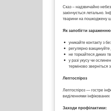
Сказ – надзвичайно небез
закінчується летально. І
тварини на пошкоджену шк
Як запобігти зараженню
уникайте контакту з б
регулярно вакцинуйте д
не торкайтеся диких т
у разі укусу чи ослин
терміново зверніться 
Лептоспіроз
Лептоспіроз — гостре інф
виділеннями інфікованих г
Заходи профілактики: