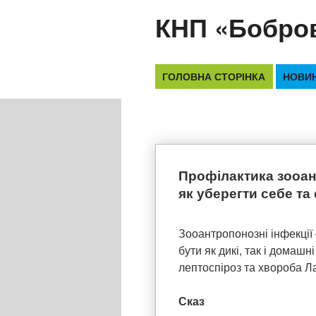
Перейти
КНП «Бобро
до
вмісту
ГОЛОВНА СТОРІНКА
НОВИ
Профілактика зооан
як уберегти себе та
Зооантропонозні інфекції
бути як дикі, так і домашн
лептоспіроз та хвороба Л
Сказ