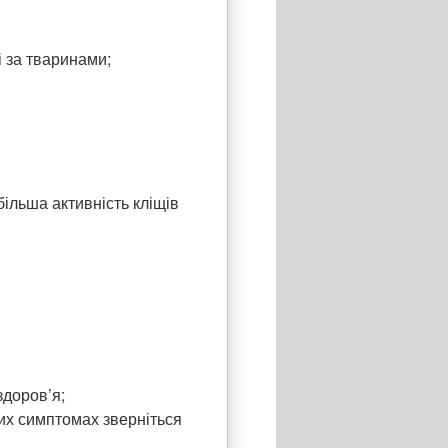
і за тваринами;
ільша активність кліщів
здоров’я;
ших симптомах зверніться