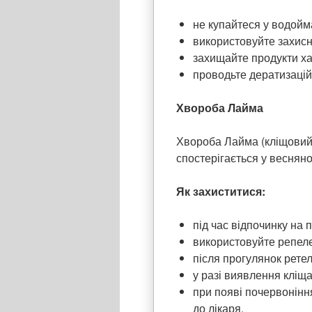
не купайтеся у водойма
використовуйте захисні
захищайте продукти ха
проводьте дератизацій
Хвороба Лайма
Хвороба Лайма (кліщовий 
спостерігається у весняно-
Як захиститися:
під час відпочинку на 
використовуйте репел
після прогулянок ретел
у разі виявлення кліща
при появі почервонінн
до лікаря.