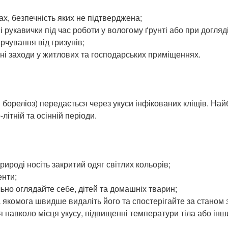
х, безпечність яких не підтверджена;
 рукавички під час роботи у вологому ґрунті або при догляд
рчування від гризунів;
ні заходи у житлових та господарських приміщеннях.
бореліоз) передається через укуси інфікованих кліщів. Найб
літній та осінній періоди.
природі носіть закритий одяг світлих кольорів;
енти;
ьно оглядайте себе, дітей та домашніх тварин;
 якомога швидше видаліть його та спостерігайте за станом 
я навколо місця укусу, підвищенні температури тіла або ін