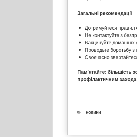
Загальні рекомендації
Дотримуйтеся правил ос
Не контактуйте з безп
Вакцинуйте домашніх у
Проводьте боротьбу з 
Своєчасно звертайтеся
Пам’ятайте: більшість 
профілактичним заходам
КАТЕГОРІЇ
НОВИНИ