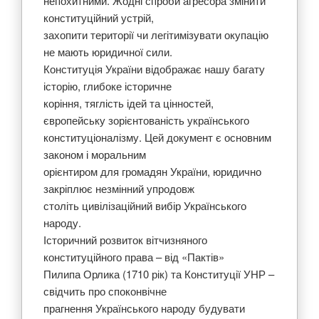
непохитними. Жодні спроби агресора змінити
конституційний устрій,
захопити території чи легітимізувати окупацію
не мають юридичної сили.
Конституція України відображає нашу багату
історію, глибоке історичне
коріння, тяглість ідей та цінностей,
європейську зорієнтованість українського
конституціоналізму. Цей документ є основним
законом і моральним
орієнтиром для громадян України, юридично
закріплює незмінний упродовж
століть цивілізаційний вибір Українського
народу.
Історичний розвиток вітчизняного
конституційного права – від «Пактів»
Пилипа Орлика (1710 рік) та Конституції УНР –
свідчить про споконвічне
прагнення Українського народу будувати