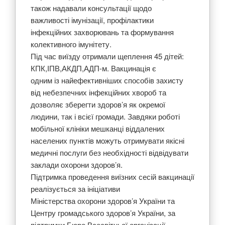
також надавали консультації щодо
важливості імунізації, профілактики
інфекційних захворювань та формування
колективного імунітету.
Під час виїзду отримали щеплення 45 дітей:
КПК,ІПВ,АКДП,АДП-м. Вакцинація є
одним із найефективніших способів захисту
від небезпечних інфекційних хвороб та
дозволяє зберегти здоров’я як окремої
людини, так і всієї громади. Завдяки роботі
мобільної клініки мешканці віддалених
населених пунктів можуть отримувати якісні
медичні послуги без необхідності відвідувати
заклади охорони здоров’я.
Підтримка проведення виїзних сесій вакцинації
реалізується за ініціативи
Міністерства охорони здоров’я України та
Центру громадського здоров’я України, за
підтримки Бюро Всесвітньої організації