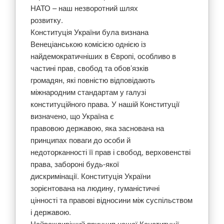
НАТО – наш незворотний шлях
розвитку.
Конституція України була визнана
Венеціанською комісією однією із
найдемократичніших в Європі, особливо в
частині прав, свобод та обов’язків
громадян, які повністю відповідають
міжнародним стандартам у галузі
конституційного права. У нашій Конституції
визначено, що Україна є
правовою державою, яка заснована на
принципах поваги до особи й
недоторканності її прав і свобод, верховенстві
права, забороні будь-якої
дискримінації. Конституція України
зорієнтована на людину, гуманістичні
цінності та правові відносини між суспільством
і державою.
Найважливіший принцип нашої Конституції –