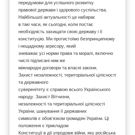
передумови для успішного розвитку
правової держави і здорового суспільства.
Найбільшої актуальності це набирає
в такі часи, як сьогодні, коли постає
необхідність захищати свою державу і її
конституцію. Ми протистоїмо безпринципному
і нещадному агресору, який
зневажає усі норми права та моралі, включно
числі підписані ним же
міжнародні договори та власні закони.
Захист незалежності, територіальної цілісності
та державного
суверенітету є справою всього Українського
народу. Захист Вітчизни,
незалежності та територіальної цілісності
України, шанування її державних
символів є обов’язком громадян України. Ці
положення є прикладом
Конституції в дії упродовж війни, яку російська