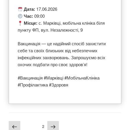
Дата:
17.06.2026
Час:
09:00
Місце:
с. Марківці, мобільна клініка біля
пункту ФП, вул. Незалежності, 9
Вакцинація — це надійний спосіб захистити
себе та своїх близьких від небезпечних
інфекційних захворювань. Запрошуємо всіх
охочих подбати про своє здоров’я!
#Вакцинація #Марківці #МобільнаКлініка
#Профілактика #Здоровя
Навігація
Попередня
Наступна
Сторінка
2