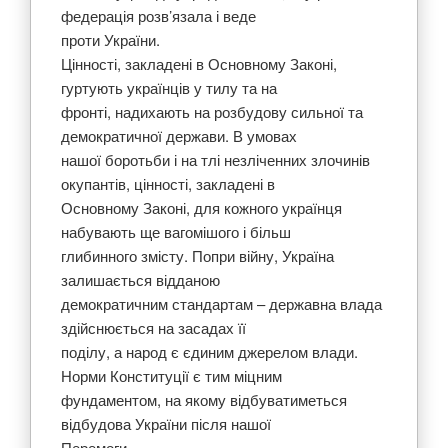
федерація розв’язала і веде
проти України.
Цінності, закладені в Основному Законі,
гуртують українців у тилу та на
фронті, надихають на розбудову сильної та
демократичної держави. В умовах
нашої боротьби і на тлі незліченних злочинів
окупантів, цінності, закладені в
Основному Законі, для кожного українця
набувають ще вагомішого і більш
глибинного змісту. Попри війну, Україна
залишається відданою
демократичним стандартам – державна влада
здійснюється на засадах її
поділу, а народ є єдиним джерелом влади.
Норми Конституції є тим міцним
фундаментом, на якому відбуватиметься
відбудова України після нашої
Перемоги.