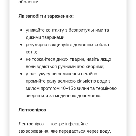
оболонки.
Як запобігти зараженню:
уникайте контакту з безпритульними та
дикими тваринами;
регулярно вакцинуйте домашніх собак і
котів;
не торкайтеся диких тварин, навіть якщо
вони здаються ручними або хворими;
у разі укусу чи ослинення негайно
промийте рану великою кількістю води з
милом протягом 10–15 хвилин та терміново
зверніться за медичною допомогою.
Лептоспіроз
Лептоспіроз — гостре інфекційне
захворювання, яке передається через воду,