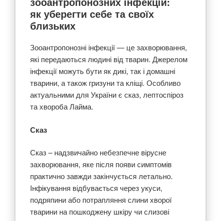
зооантропонозних інфекцій:
як уберегти себе та своїх
близьких
Зооантропонозні інфекції — це захворювання,
які передаються людині від тварин. Джерелом
інфекції можуть бути як дикі, так і домашні
тварини, а також гризуни та кліщі. Особливо
актуальними для України є сказ, лептоспіроз
та хвороба Лайма.
Сказ
Сказ – надзвичайно небезпечне вірусне
захворювання, яке після появи симптомів
практично завжди закінчується летально.
Інфікування відбувається через укуси,
подряпини або потрапляння слини хворої
тварини на пошкоджену шкіру чи слизові