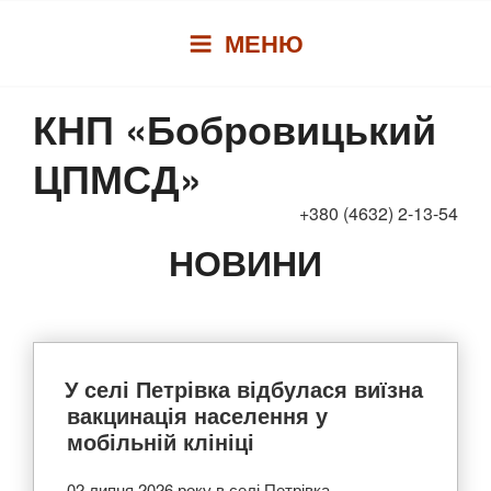
Перейти
МЕНЮ
до
вмісту
КНП «Бобровицький
ЦПМСД»
+380 (4632) 2-13-54
НОВИНИ
У селі Петрівка відбулася виїзна
вакцинація населення у
мобільній клініці
02 липня 2026 року в селі Петрівка